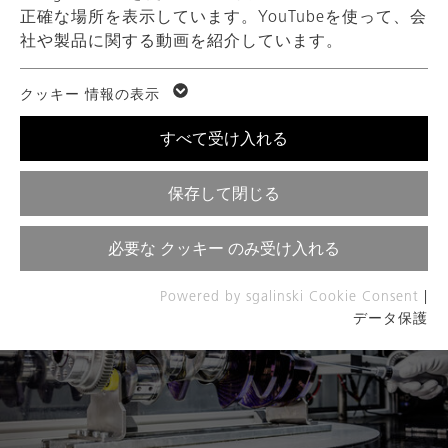
各種ダウンロード
機械製造では、部品のバリューチェーン全体を社内で
正確な場所を表示しています。YouTubeを使って、会
提供することができます。内径加工、外径加工、旋盤
社や製品に関する動画を紹介しています。
利用規約
加工、フライス加工、深穴加工、歯切り加工、バリ取
り、研削、バランシング、仕上げ加工など。すべての
ホスト
Google
GETA
クッキー 情報の表示
工程が正確に制御され、継続的に改善を図っていま
す。また、CNC 制御の最新鋭の機械を導入し、安定し
Imprint
すべて受け入れる
た工程ですぐに使える製品を確実に加工しています。
データ保護
期間
1 Jahr
保存して閉じる
OWA
必要な クッキー のみ受け入れる
Diese Gruppe beinhaltet alle Skripte
für analytisches Tracking und
Powered by sgalinski Cookie Consent
|
目的
zugehörige Cookies. Es hilft uns die
データ保護
Nutzererfahrung der Website zu
verbessern.