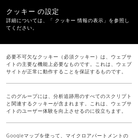
Show convenient version of this site
クッキー の設定
詳細については、「 クッキー 情報の表示」を参照し
Don't show this message again
てください。
会社
必要不可欠なクッキー（必須クッキー）は、ウェブサ
事業部門
イトの主要な機能上必要なものです。これは、ウェブ
サイトが正常に動作することを保証するものです。
製品
実績
このグループには、分析追跡用のすべてのスクリプト
と関連するクッキーが含まれます。これは、ウェブサ
品質
イトのユーザー体験を向上させるのに役立ちます。
機械加工
名前
_ga
Googleマップを使って、マイクロアパートメントの